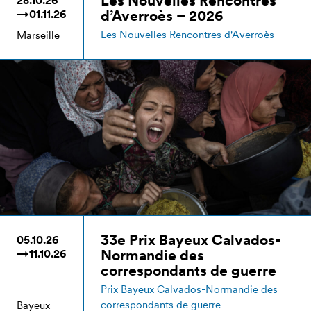
Les Nouvelles Rencontres
28.10.26
d’Averroès – 2026
→01.11.26
Les Nouvelles Rencontres d'Averroès
Marseille
33e Prix Bayeux Calvados-
05.10.26
Normandie des
→11.10.26
correspondants de guerre
Prix Bayeux Calvados-Normandie des
correspondants de guerre
Bayeux