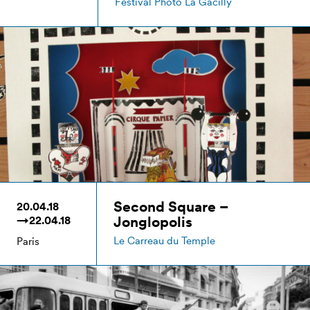
Festival Photo La Gacilly
Second Square –
20.04.18
Jonglopolis
→22.04.18
Le Carreau du Temple
Paris