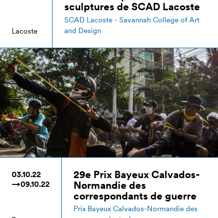
sculptures de SCAD Lacoste
SCAD Lacoste - Savannah College of Art
and Design
Lacoste
29e Prix Bayeux Calvados-
03.10.22
Normandie des
→09.10.22
correspondants de guerre
Prix Bayeux Calvados-Normandie des