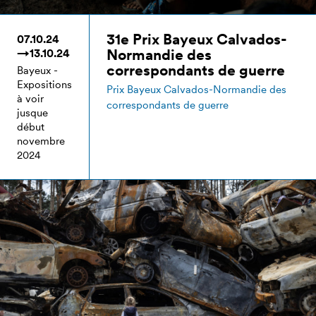
31e Prix Bayeux Calvados-
07.10.24
Normandie des
→13.10.24
correspondants de guerre
Bayeux -
Expositions
Prix Bayeux Calvados-Normandie des
à voir
correspondants de guerre
jusque
début
novembre
2024