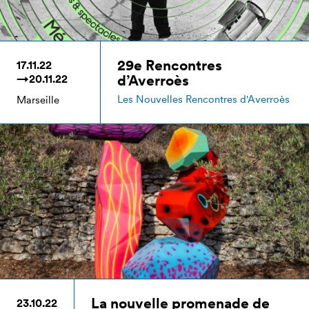
29e Rencontres
17.11.22
d’Averroès
→20.11.22
Les Nouvelles Rencontres d'Averroès
Marseille
La nouvelle promenade de
23.10.22