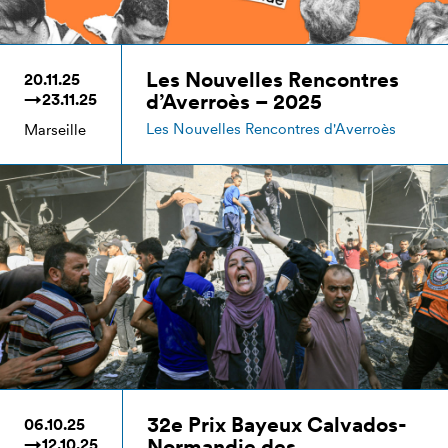
Les Nouvelles Rencontres
20.11.25
d’Averroès – 2025
→23.11.25
Les Nouvelles Rencontres d'Averroès
Marseille
32e Prix Bayeux Calvados-
06.10.25
Normandie des
→12.10.25