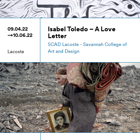
Isabel Toledo – A Love
09.04.22
Letter
→10.06.22
SCAD Lacoste - Savannah College of
Art and Design
Lacoste