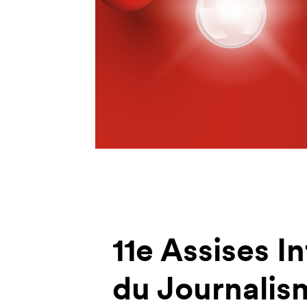
11e Assises I
du Journalis