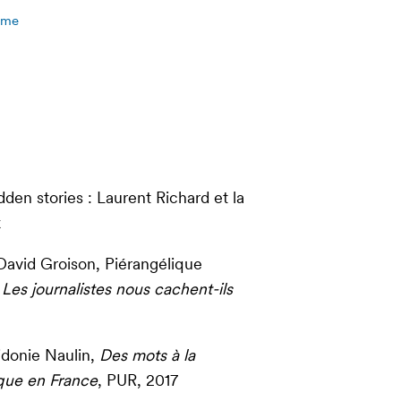
isme
dden stories : Laurent Richard et la
k
 David Groison, Piérangélique
,
Les journalistes nous cachent-ils
idonie Naulin,
Des mots à la
que en France
, PUR, 2017