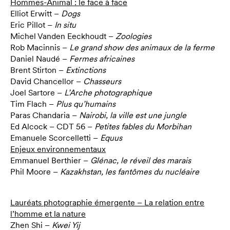
Hommes-Animal : le face à face
Elliot Erwitt –
Dogs
Eric Pillot –
In situ
Michel Vanden Eeckhoudt –
Zoologies
Rob Macinnis –
Le grand show des animaux de la ferme
Daniel Naudé –
Fermes africaines
Brent Stirton –
Extinctions
David Chancellor –
Chasseurs
Joel Sartore –
L’Arche photographique
Tim Flach –
Plus qu’humains
Paras Chandaria –
Nairobi, la ville est une jungle
Ed Alcock – CDT 56 –
Petites fables du Morbihan
Emanuele Scorcelletti –
Equus
Enjeux environnementaux
Emmanuel Berthier –
Glénac, le réveil des marais
Phil Moore –
Kazakhstan, les fantômes du nucléaire
Lauréats photographie émergente – La relation entre
l’homme et la nature
Zhen Shi –
Kwei Yij