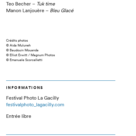
Teo Becher –
Tuk time
Manon Lanjouère –
Bleu Glacé
Crédits photos
© Aida Muluneh
© Baudouin Mouanda
© Elliot Erwitt / Magnum Photos
© Emanuele Scorcelletti
INFORMATIONS
Festival Photo La Gacilly
festivalphoto_lagacilly.com
Entrée libre