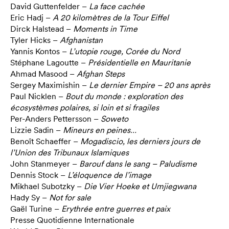
David Guttenfelder –
La face cachée
Eric Hadj –
A 20 kilomètres de la Tour Eiffel
Dirck Halstead –
Moments in Time
Tyler Hicks –
Afghanistan
Yannis Kontos –
L’utopie rouge, Corée du Nord
Stéphane Lagoutte –
Présidentielle en Mauritanie
Ahmad Masood –
Afghan Steps
Sergey Maximishin –
Le dernier Empire – 20 ans après
Paul Nicklen –
Bout du monde : exploration des
écosystèmes polaires, si loin et si fragiles
Per-Anders Pettersson –
Soweto
Lizzie Sadin –
Mineurs en peines…
Benoît Schaeffer –
Mogadiscio, les derniers jours de
l’Union des Tribunaux Islamiques
John Stanmeyer –
Barouf dans le sang – Paludisme
Dennis Stock –
L’éloquence de l’image
Mikhael Subotzky –
Die Vier Hoeke et Umjiegwana
Hady Sy –
Not for sale
Gaël Turine –
Erythrée entre guerres et paix
Presse Quotidienne Internationale