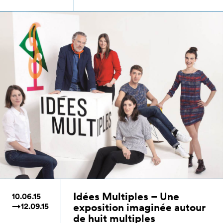
Idées Multiples – Une
10.06.15
exposition imaginée autour
→12.09.15
de huit multiples