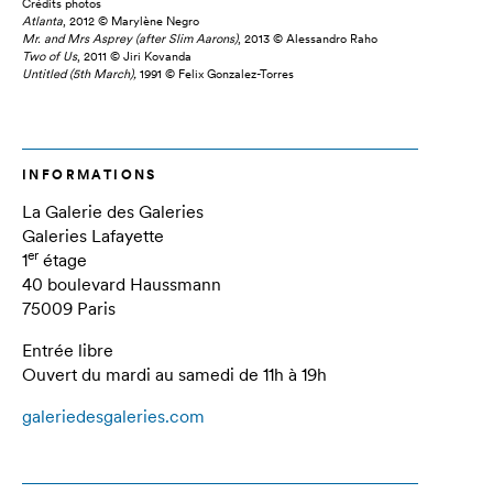
Crédits photos
Atlanta
, 2012 © Marylène Negro
Mr. and Mrs Asprey (after Slim Aarons)
, 2013 © Alessandro Raho
Two of Us
, 2011 © Jiri Kovanda
Untitled (5th March),
1991 © Felix Gonzalez-Torres
INFORMATIONS
La Galerie des Galeries
Galeries Lafayette
er
1
étage
40 boulevard Haussmann
75009 Paris
Entrée libre
Ouvert du mardi au samedi de 11h à 19h
galeriedesgaleries.com