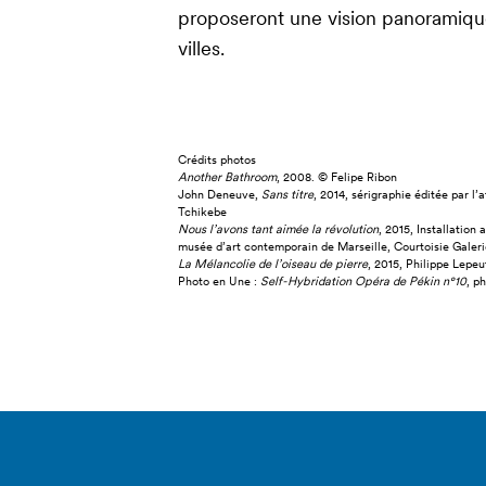
proposeront une vision panoramique 
villes.
Crédits photos
Another Bathroom
, 2008. © Felipe Ribon
John Deneuve,
Sans titre
, 2014, sérigraphie éditée par l’a
Tchikebe
Nous l’avons tant aimée la révolution
, 2015, Installation
musée d’art contemporain de Marseille, Courtoisie Galer
La Mélancolie de l’oiseau de pierre
, 2015, Philippe Lepeu
Photo en Une :
Self-Hybridation Opéra de Pékin n°10
, p