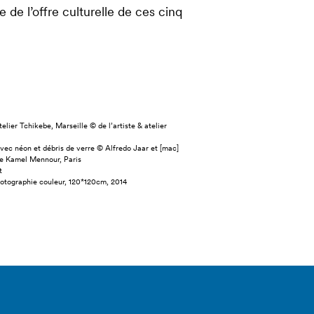
de l’offre culturelle de ces cinq
telier Tchikebe, Marseille © de l’artiste & atelier
 avec néon et débris de verre © Alfredo Jaar et [mac]
ie Kamel Mennour, Paris
t
hotographie couleur, 120*120cm, 2014