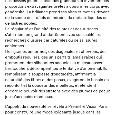
Les dessins jouent la folie des grandeurs et inventent des
proportions extravagantes prêtes à couvrir les corps avec
générosité. La brillance prend ses aises et met au-devant
de la scène des reflets de miroirs, de métaux liquides ou
de lustres nobles.
La régularité et l’unicité des teintes et des surfaces
s’affirment en grand et détrônent avec sensualité les
recherches d’usures caricaturales ou de salissures
anciennes.
Des grainés uniformes, des diagonales et chevrons, des
emboutis réguliers, des unis parfaits jamais raides qui
promettent des silhouettes adoucies et majestueuses.
Les touchers détrompent toute tentative d’anonymat. Ils
remplissent la souplesse d’onctuosité, affirment la
naturalité des fibres et des peaux, exagèrent le besoin de
réconfort et la douceur des moelleux, et étendent
encore le pouvoir des stretchs avec des plumes de peaux
jusqu’aux poids manteaux.
L’appétit de nouveauté se révèle à Première Vision Paris
pour construire une mode exigeante jusque dans les