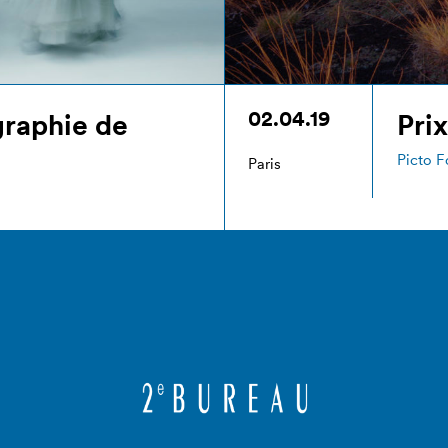
02.04.19
graphie de
Pri
Picto F
Paris