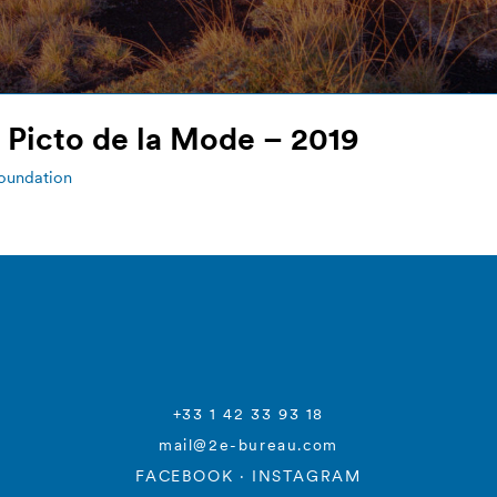
x Picto de la Mode – 2019
oundation
+33 1 42 33 93 18
mail@2e-bureau.com
FACEBOOK
·
INSTAGRAM