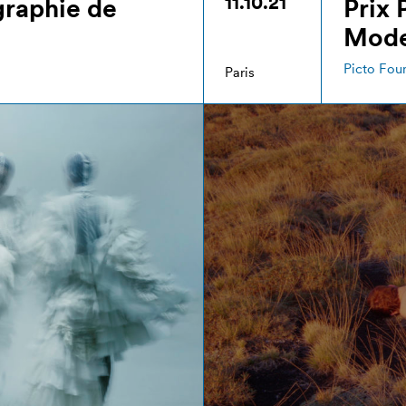
11.10.21
graphie de
Prix 
Mode
Picto Fou
Paris