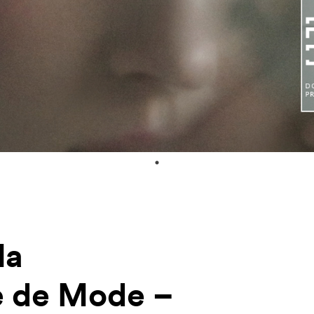
la
e de Mode –