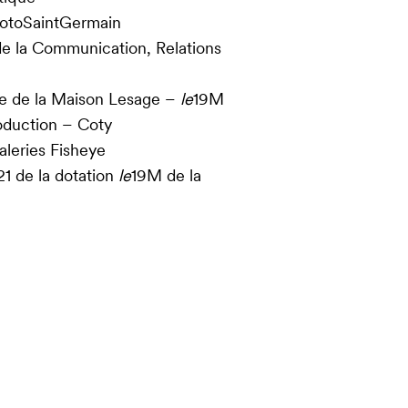
hotoSaintGermain
de la Communication, Relations
que de la Maison Lesage –
le
19M
roduction – Coty
galeries Fisheye
21 de la dotation
le
19M de la