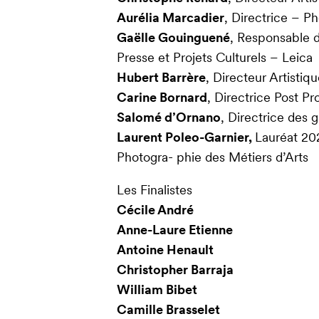
Aurélia Marcadier
, Directrice – P
Gae
lle Gouinguené
, Responsable 
Presse et Projets Culturels – Leica
Hubert Barrère
, Directeur Artisti
Carine Bornard
, Directrice Post P
Salomé d’Ornano
, Directrice des 
Laurent Poleo-Garnier,
Lauréat 20
Photogra- phie des Métiers d’Arts
Les Finalistes
Cécile André
Anne-Laure Etienne
Antoine Henault
Christopher Barraja
William Bibet
Camille Brasselet