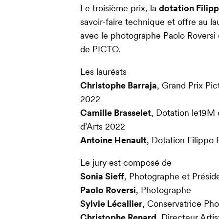
Le troisième prix, la
dotation
Filip
savoir-faire technique et offre au l
avec le photographe Paolo Roversi 
de PICTO.
Les lauréats
Christophe Barraja
, Grand Prix Pi
2022
Camille Brasselet
, Dotation le19M
d’Arts 2022
Antoine Henault
, Dotation Filippo
Le jury est composé de
Sonia Sieff
, Photographe et Présid
Paolo Roversi
, Photographe
Sylvie Lécallier
, Conservatrice Phot
Christophe Renard
, Directeur Arti