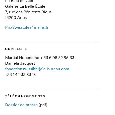
Le Bleu du Ciel
Galerie La Belle Étoile
7, rue des Pénitents Bleus
13200 Arles
PrixSwissLifea4mains.fr
CONTACTS
Martial Hobeniche + 33 6 08 82 95 33
Daniela Jacquet
fondationswisslife@2e-bureau.com
+33 1 42 33 83 18
TÉLÉCHARGEMENTS
Dossier de presse
(pdf)