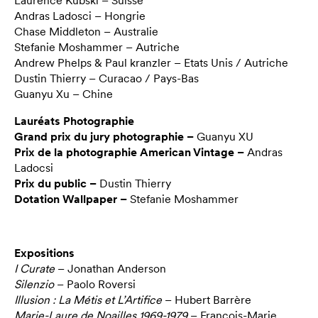
Laurence Kubski – Suisse
Andras Ladosci – Hongrie
Chase Middleton – Australie
Stefanie Moshammer – Autriche
Andrew Phelps & Paul kranzler – Etats Unis / Autriche
Dustin Thierry – Curacao / Pays-Bas
Guanyu Xu – Chine
Lauréats Photographie
Grand prix du jury photographie –
Guanyu XU
Prix de la photographie American Vintage –
Andras
Ladocsi
Prix du public –
Dustin Thierry
Dotation Wallpaper –
Stefanie Moshammer
Expositions
I Curate
– Jonathan Anderson
Silenzio
– Paolo Roversi
Illusion : La Métis et L’Artifice
– Hubert Barrère
Marie-Laure de Noailles 1969-1979
– Francois-Marie