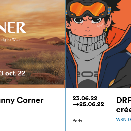
23.06.22
unny Corner
DRP
→25.06.22
cré
WSN D
Paris