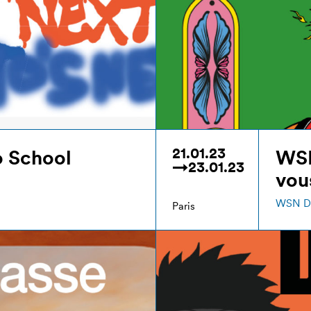
21.01.23
o School
WSN
→23.01.23
vou
WSN D
Paris