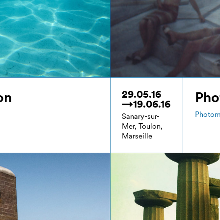
29.05.16
on
Pho
→19.06.16
Photo
Sanary-sur-
Mer, Toulon,
Marseille