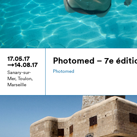
17.05.17
Photomed – 7e éditi
→14.08.17
Photomed
Sanary-sur-
Mer, Toulon,
Marseille