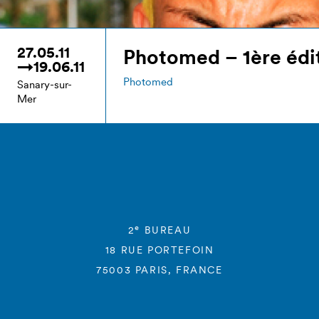
27.05.11
Photomed – 1ère édi
→19.06.11
Photomed
Sanary-sur-
Mer
e
2
BUREAU
18 RUE PORTEFOIN
75003 PARIS, FRANCE