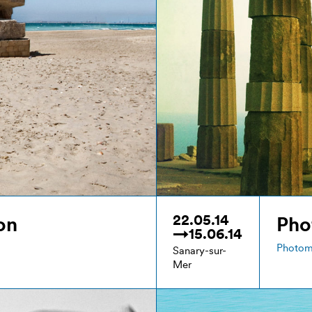
22.05.14
on
Pho
→15.06.14
Photo
Sanary-sur-
Mer