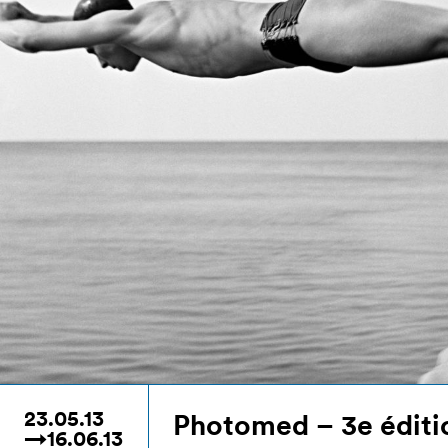
23.05.13
Photomed – 3e éditi
→16.06.13