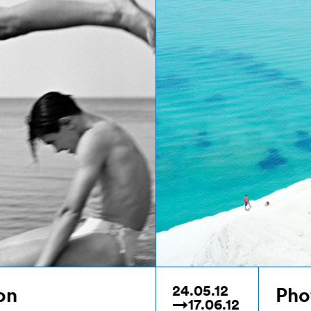
24.05.12
on
Pho
→17.06.12