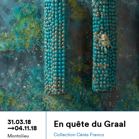
31.03.18
En quête du Graal
→04.11.18
Collection Cérès Franco
Montolieu