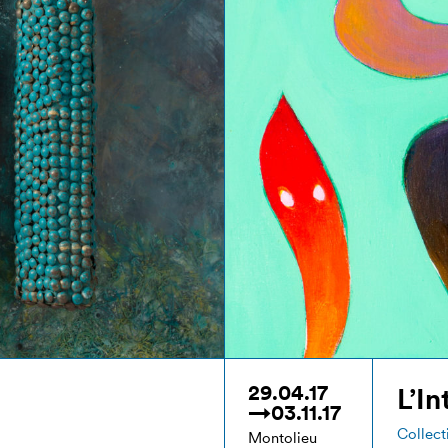
29.04.17
L’I
→03.11.17
Collect
Montolieu