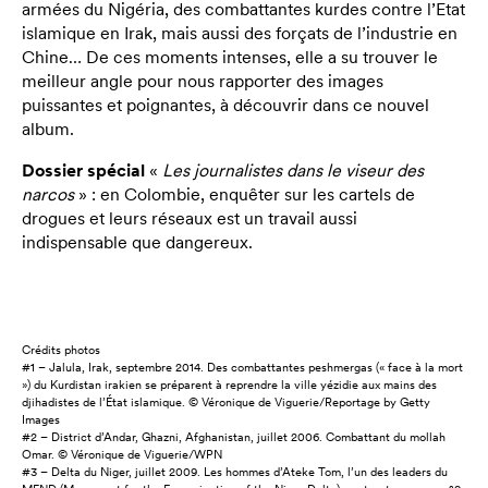
armées du Nigéria, des combattantes kurdes contre l’Etat
islamique en Irak, mais aussi des forçats de l’industrie en
Chine… De ces moments intenses, elle a su trouver le
meilleur angle pour nous rapporter des images
puissantes et poignantes, à découvrir dans ce nouvel
album.
Dossier spécial
«
Les journalistes dans le viseur des
narcos
» : en Colombie, enquêter sur les cartels de
drogues et leurs réseaux est un travail aussi
indispensable que dangereux.
Crédits photos
#1 – Jalula, Irak, septembre 2014. Des combattantes peshmergas (« face à la mort
») du Kurdistan irakien se préparent à reprendre la ville yézidie aux mains des
djihadistes de l’État islamique. © Véronique de Viguerie/Reportage by Getty
Images
#2 – District d’Andar, Ghazni, Afghanistan, juillet 2006. Combattant du mollah
Omar. © Véronique de Viguerie/WPN
#3 – Delta du Niger, juillet 2009. Les hommes d’Ateke Tom, l’un des leaders du