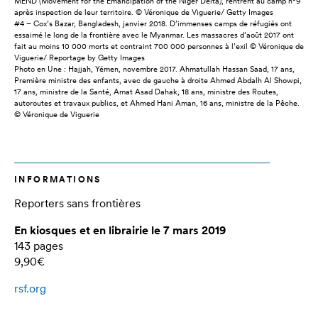
MEND (Movement for the Emancipation of the Niger Delta), rentrent au camp n°9
après inspection de leur territoire. © Véronique de Viguerie/ Getty Images
#4 – Cox’s Bazar, Bangladesh, janvier 2018. D’immenses camps de réfugiés ont
essaimé le long de la frontière avec le Myanmar. Les massacres d’août 2017 ont
fait au moins 10 000 morts et contraint 700 000 personnes à l’exil © Véronique de
Viguerie/ Reportage by Getty Images
Photo en Une : Hajjah, Yémen, novembre 2017. Ahmatullah Hassan Saad, 17 ans,
Première ministre des enfants, avec de gauche à droite Ahmed Abdalh Al Showpi,
17 ans, ministre de la Santé, Amat Asad Dahak, 18 ans, ministre des Routes,
autoroutes et travaux publics, et Ahmed Hani Aman, 16 ans, ministre de la Pêche.
© Véronique de Viguerie
INFORMATIONS
Reporters sans frontières
En kiosques et en librairie le 7 mars 2019
143 pages
9,90€
rsf.org