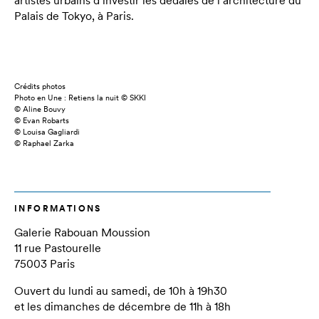
artistes urbains d’investir les dédales de l’architecture du
Palais de Tokyo, à Paris.
Crédits photos
Photo en Une : Retiens la nuit © SKKI
© Aline Bouvy
© Evan Robarts
© Louisa Gagliardi
© Raphael Zarka
INFORMATIONS
Galerie Rabouan Moussion
11 rue Pastourelle
75003 Paris
Ouvert du lundi au samedi, de 10h à 19h30
et les dimanches de décembre de 11h à 18h