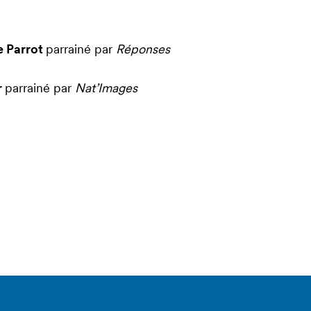
e Parrot
parrainé par
Réponses
r
parrainé par
Nat’Images