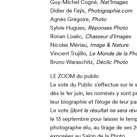
Guy-Michel Cogné,
Nat’Images
Didier de Faÿs,
Photographie.com
Agnès Grégoire,
Photo
Sylvie Hugues,
Réponses Photo
Ronan Loaëc,
Chasseur d’Images
Nicolas Mériau,
Image & Nature
Vincent Trujillo,
Le Monde de la Ph
Bruno Waraschitz,
Déclic Photo
LE ZOOM du public
Le vote du Public s’effectue sur le s
dès le 1er juin, les nominés y sont
leur biographie et l’éloge de leur pa
Le vote
(dont le résultat ne sera ré
le 13 septembre pour laisser le tem
photographe élu, au tirage de ses 
exposées au Salon de la Photo.