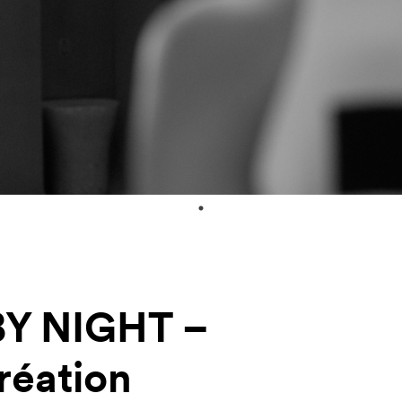
BY NIGHT –
création