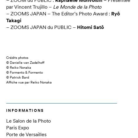
– ZOOM du PUBLIC :
Raphaëlle Monvoisin
– Présentée
par Vincent Trujillo –
Le Monde de la Photo
– ZOOMS JAPAN – The Editor’s Photo Award :
Ryô
Takagi
– ZOOMS JAPAN du PUBLIC –
Hitomi Satô
Crédits photos
© Danielle van Zadelhoff
© Reiko Nonaka
© Formento & Formento
© Patrick Bard
Affiche vue par Reiko Nonaka
INFORMATIONS
Le Salon de la Photo
Paris Expo
Porte de Versailles