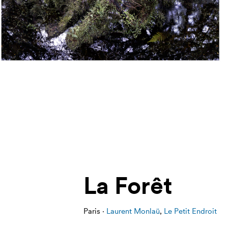
La Forêt
Paris ·
Laurent Monlaü
,
Le Petit Endroit