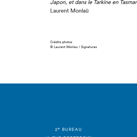
Japon, et dans le Tarkine en Tasman
Laurent Monlaü
Crédits photos
© Laurent Monlaü / Signatures
e
2
BUREAU