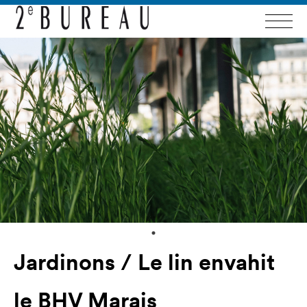
Jardinons / Le lin envahit
le BHV Marais