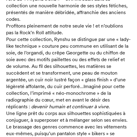
collection une nouvelle harmonie de ses styles fétiches,
présentés de manière débridée, affranchie des anciens
codes.
Profitons pleinement de notre seule vie ! et n’oublions
pas la Rock’n Roll attitude.
Pour cette collection, Rynshu se distingue par une « lady-
like technique » couture peu commune en utilisant de la
soie, de l’organdi, du crêpe Georgette ou du chiffon de
soie avec des motifs paillettes ou des effets de relief et
de volume. Au fil des silhouettes, les matières se
succèdent et se transforment, une peau de mouton
argentée, un cuir noir lustré façon « glass finish » d’une
légèreté affolante, du cuir perforé…Imaginé pour cette
collection, l’imprimé « néo-monochrome » de la
radiographie du cœur, met en avant le désir des
réplicants :
devenir humain et continuer à vivre.
Une ligne prêt du corps aux silhouettes sophistiquées à
conjuguer, à superposer et à mélanger selon ses envies.
Le brassage des genres commence avec les vêtements
eux-mêmes, puisqu’un pantalon style « bikers » se