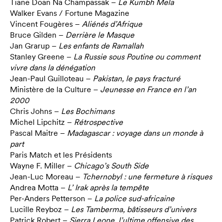
Tiane Doan Na Champassak –
Le Kumbh Mela
Walker Evans / Fortune Magazine
Vincent Fougères –
Aliénés d’Afrique
Bruce Gilden –
Derrière le Masque
Jan Grarup –
Les enfants de Ramallah
Stanley Greene –
La Russie sous Poutine ou comment
vivre dans la dénégation
Jean-Paul Guilloteau –
Pakistan, le pays fracturé
Ministère de la Culture –
Jeunesse en France en l’an
2000
Chris Johns –
Les Bochimans
Michel Lipchitz –
Rétrospective
Pascal Maitre –
Madagascar : voyage dans un monde à
part
Paris Match et les Présidents
Wayne F. Miller –
Chicago’s South Side
Jean-Luc Moreau –
Tchernobyl : une fermeture à risques
Andrea Motta –
L’ Irak après la tempête
Per-Anders Petterson –
La police sud-africaine
Lucille Reyboz –
Les Tamberma, bâtisseurs d’univers
Patrick Robert –
Sierra Leone, l’ultime offensive des