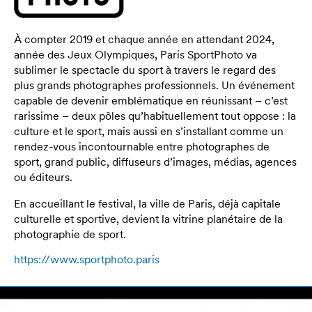
À compter 2019 et chaque année en attendant 2024,
année des Jeux Olympiques, Paris SportPhoto va
sublimer le spectacle du sport à travers le regard des
plus grands photographes professionnels. Un événement
capable de devenir emblématique en réunissant – c’est
rarissime – deux pôles qu’habituellement tout oppose : la
culture et le sport, mais aussi en s’installant comme un
rendez-vous incontournable entre photographes de
sport, grand public, diffuseurs d’images, médias, agences
ou éditeurs.
En accueillant le festival, la ville de Paris, déjà capitale
culturelle et sportive, devient la vitrine planétaire de la
photographie de sport.
https://www.sportphoto.paris