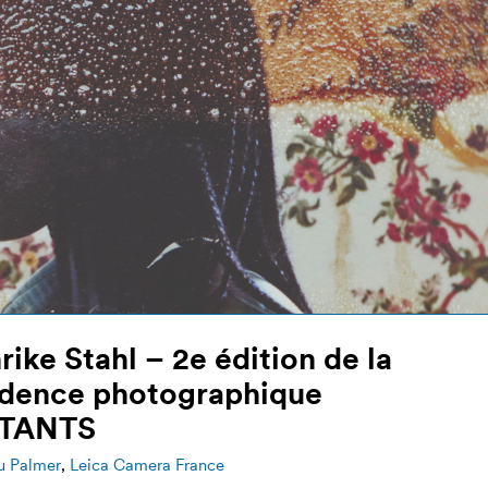
rike Stahl – 2e édition de la
idence photographique
STANTS
u Palmer
,
Leica Camera France