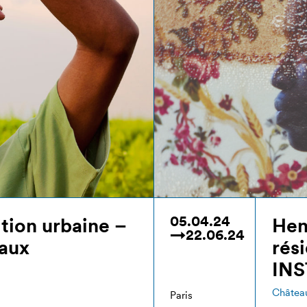
05.04.24
ition urbaine –
Hen
→22.06.24
aux
rés
IN
Châtea
Paris