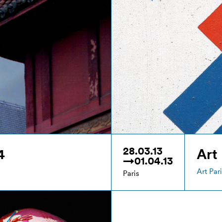
28.03.13
4
Art 
→01.04.13
Art Pari
Paris