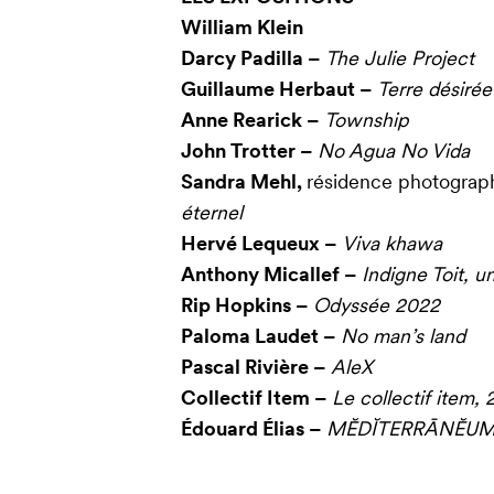
William Klein
Darcy Padilla –
The Julie Project
Guillaume Herbaut –
Terre désirée
Anne Rearick –
Township
John Trotter –
No Agua No Vida
Sandra Mehl,
résidence photograp
éternel
Hervé Lequeux –
Viva khawa
Anthony Micallef –
Indigne Toit, u
Rip Hopkins –
Odyssée 2022
Paloma Laudet –
No man’s land
Pascal Rivière –
AleX
Collectif Item –
Le collectif item,
Édouard Élias –
MĔDĬTERRĀNĔU